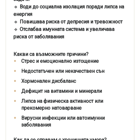
🔹
Води до социална изолация поради липса на
енергия
🔹
Повишава риска от депресия и тревожност
🔹
Отслабва имунната система и увеличава
риска от заболявания
Какви са възможните причини?
Стрес и емоционално изтощение
Недостатъчен или некачествен сън
Хормонален дисбаланс
Дефицит на витамини и минерали
Липса на физическа активност или
прекомерно натоварване
Вирусни инфекции или автоимунни
заболявания
Как да се справим с хроничната умора?