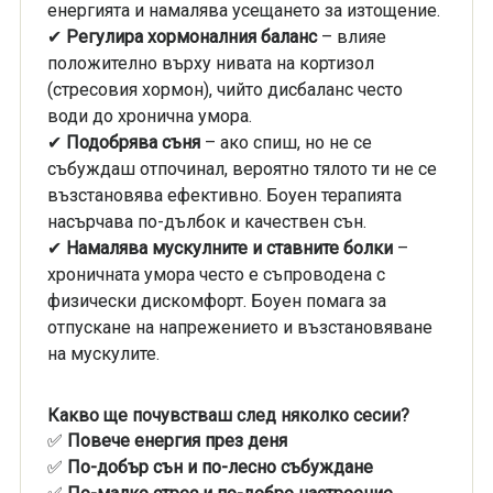
енергията и намалява усещането за изтощение.
✔
Регулира хормоналния баланс
– влияе
положително върху нивата на кортизол
(стресовия хормон), чийто дисбаланс често
води до хронична умора.
✔
Подобрява съня
– ако спиш, но не се
събуждаш отпочинал, вероятно тялото ти не се
възстановява ефективно. Боуен терапията
насърчава по-дълбок и качествен сън.
✔
Намалява мускулните и ставните болки
–
хроничната умора често е съпроводена с
физически дискомфорт. Боуен помага за
отпускане на напрежението и възстановяване
на мускулите.
Какво ще почувстваш след няколко сесии?
✅
Повече енергия през деня
✅
По-добър сън и по-лесно събуждане