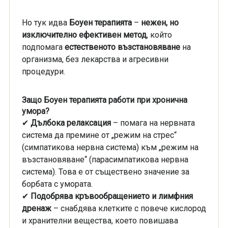
Но тук идва
Боуен терапията
–
нежен, но
изключително ефективен метод
, който
подпомага
естественото възстановяване
на
организма, без лекарства и агресивни
процедури.
Защо Боуен терапията работи при хронична
умора?
✔
Дълбока релаксация
– помага на нервната
система да премине от „режим на стрес“
(симпатикова нервна система) към „режим на
възстановяване“ (парасимпатикова нервна
система). Това е от съществено значение за
борбата с умората.
✔
Подобрява кръвообращението и лимфния
дренаж
– снабдява клетките с повече кислород
и хранителни вещества, което повишава