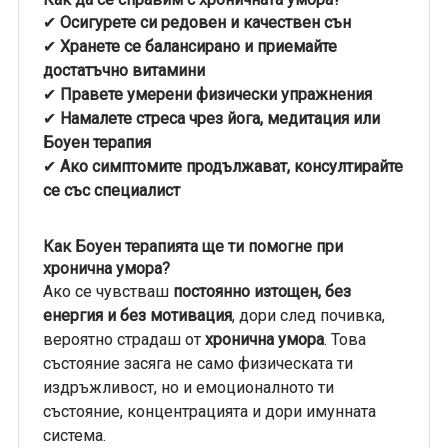
✔
Осигурете си редовен и качествен сън
✔
Хранете се балансирано и приемайте
достатъчно витамини
✔
Правете умерени физически упражнения
✔
Намалете стреса чрез йога, медитация или
Боуен терапия
✔
Ако симптомите продължават, консултирайте
се със специалист
Как Боуен терапията ще ти помогне при
хронична умора?
Ако се чувстваш
постоянно изтощен, без
енергия и без мотивация
, дори след почивка,
вероятно страдаш от
хронична умора
. Това
състояние засяга не само физическата ти
издръжливост, но и емоционалното ти
състояние, концентрацията и дори имунната
система.