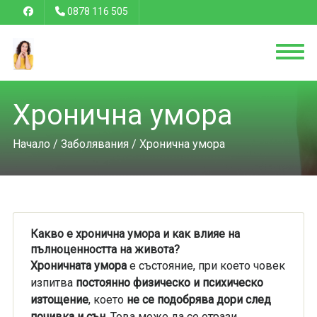
0878 116 505
Хронична умора
Начало
/
Заболявания
/ Хронична умора
Какво е хронична умора и как влияе на
пълноценността на живота?
Хроничната умора
е състояние, при което човек
изпитва
постоянно физическо и психическо
изтощение
, което
не се подобрява дори след
почивка и сън
. Това може да се отрази