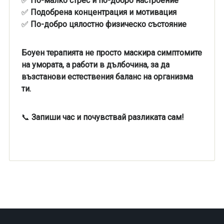
✅
По-малко стрес и по-добро настроение
✅
Подобрена концентрация и мотивация
✅
По-добро цялостно физическо състояние
Боуен терапията не просто маскира симптомите
на умората, а работи в дълбочина, за да
възстанови естествения баланс на организма
ти.
📞
Запиши час и почувствай разликата сам!