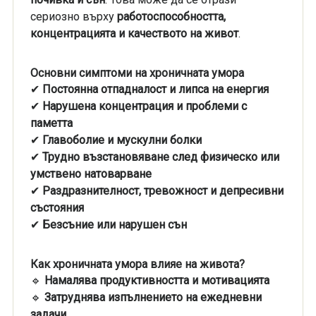
сериозно върху
работоспособността,
концентрацията и качеството на живот
.
Основни симптоми на хроничната умора
✔
Постоянна отпадналост и липса на енергия
✔
Нарушена концентрация и проблеми с
паметта
✔
Главоболие и мускулни болки
✔
Трудно възстановяване след физическо или
умствено натоварване
✔
Раздразнителност, тревожност и депресивни
състояния
✔
Безсъние или нарушен сън
Как хроничната умора влияе на живота?
🔹
Намалява продуктивността и мотивацията
🔹
Затруднява изпълнението на ежедневни
задачи