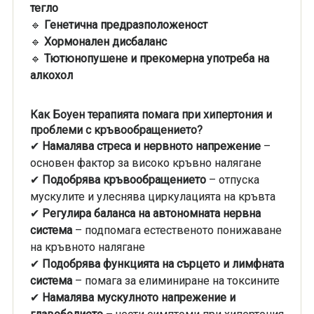
тегло
🔹
Генетична предразположеност
🔹
Хормонален дисбаланс
🔹
Тютюнопушене и прекомерна употреба на
алкохол
Как Боуен терапията помага при хипертония и
проблеми с кръвообращението?
✔
Намалява стреса и нервното напрежение
–
основен фактор за високо кръвно налягане
✔
Подобрява кръвообращението
– отпуска
мускулите и улеснява циркулацията на кръвта
✔
Регулира баланса на автономната нервна
система
– подпомага естественото понижаване
на кръвното налягане
✔
Подобрява функцията на сърцето и лимфната
система
– помага за елиминиране на токсините
✔
Намалява мускулното напрежение и