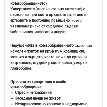
кръвообращението?
Хипертонията
(високо кръвно налягане) е
състояние, при което кръвното налягане в
артериите е постоянно повишено
, което
увеличава риска от сърдечно-съдови
заболявания, инфаркт и инсулт.
Нарушенията в кръвообращението
включват
намален приток на кръв към крайниците,
мозъка и сърцето
, което може да причини
изтръпване, студени ръце и крака, умора и
главоболие
.
Причини за хипертония и слабо
кръвообращение
🔹
Стрес и напрежение
🔹
Заседнал начин на живот
🔹
Нездравословно хранене и наднормено