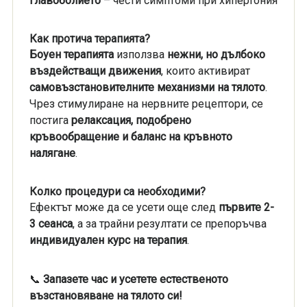
главоболието
– чести симптоми при хипертония
Как протича терапията?
Боуен терапията
използва
нежни, но дълбоко
въздействащи движения
, които активират
самовъзстановителните механизми на тялото
.
Чрез стимулиране на нервните рецептори, се
постига
релаксация, подобрено
кръвообращение и баланс на кръвното
налягане
.
Колко процедури са необходими?
Ефектът може да се усети още след
първите 2-
3 сеанса
, а за трайни резултати се препоръчва
индивидуален курс на терапия
.
📞
Запазете час и усетете естественото
възстановяване на тялото си!